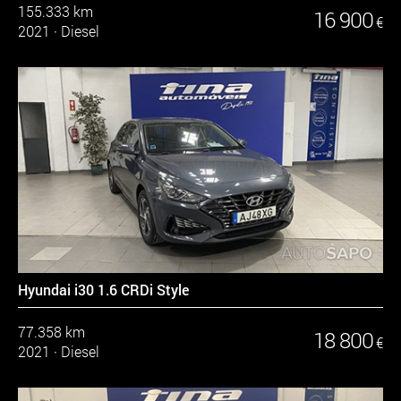
155.333 km
16 900
€
2021
·
Diesel
Hyundai i30 1.6 CRDi Style
77.358 km
18 800
€
2021
·
Diesel