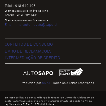
Telef.:
918 640 498
Chamada para a rede móvel nacional
Telem.:
919 702 668
Chamada para a rede móvel nacional
Email:
tina-automoveis@sapo.pt
CONFLITOS DE CONSUMO
LIVRO DE RECLAMAÇÕES
INTERMEDIAÇÃO DE CRÉDITO
Produzido por
SAPO
- Todos os direitos reservados
Em caso de litígio o consumidor pode recorrer ao Centro de Arbitragem do
Sector Automóvel, com sitio em www.arbitragemauto.pt e sede na Av. da
república, 44 - 3° Esqº, 1050-194 Lisboa