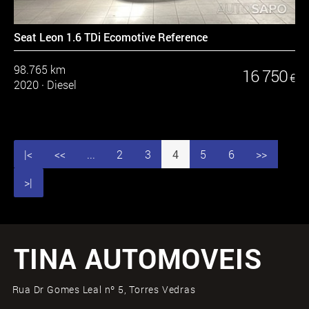
Seat Leon 1.6 TDi Ecomotive Reference
98.765 km
16 750
€
2020
·
Diesel
|<
<<
...
2
3
4
5
6
>>
>|
TINA AUTOMOVEIS
Rua Dr Gomes Leal nº 5, Torres Vedras