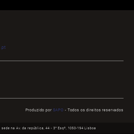
.pt
Produzido por
SAPO
- Todos os direitos reservados
ede na Av. da república, 44 - 3° Esqº, 1050-194 Lisboa